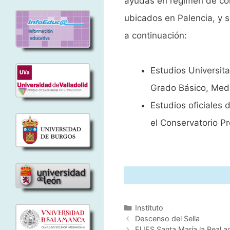
ayudas en régimen de con
ubicados en Palencia, y s
a continuación:
Estudios Universita
Grado Básico, Medi
Estudios oficiales 
el Conservatorio P
Categorías
Instituto
Descenso del Sella
El IES Santa María la Real 