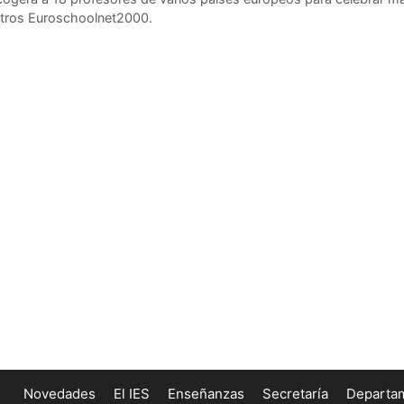
entros Euroschoolnet2000.
Novedades
El IES
Enseñanzas
Secretaría
Departa