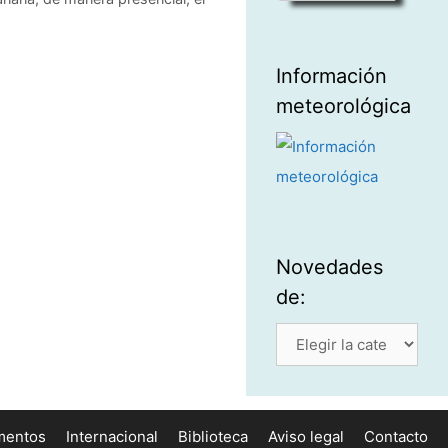
Información
meteorológica
Novedades
de:
Novedades
de:
mentos
Internacional
Biblioteca
Aviso legal
Contacto