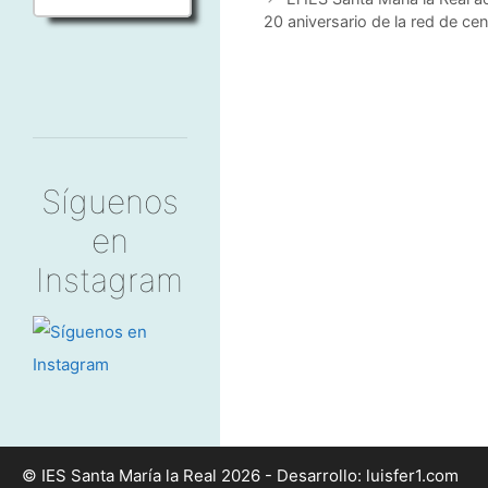
20 aniversario de la red de c
Síguenos
en
Instagram
©
IES Santa María la Real 2026 - Desarrollo:
luisfer1.com