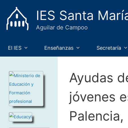
Saltar
IES Santa Marí
al
contenido
Aguilar de Campoo
El IES
Enseñanzas
Secretaría
Ayudas de
jóvenes e
Palencia,