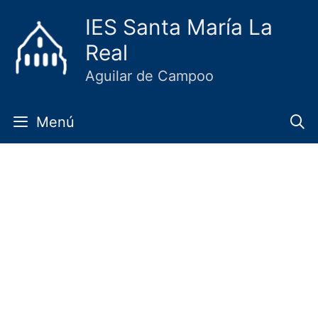
Saltar
IES Santa María La
al
Real
contenido
Aguilar de Campoo
Menú
Charla emprendimiento
20 diciembre, 2023