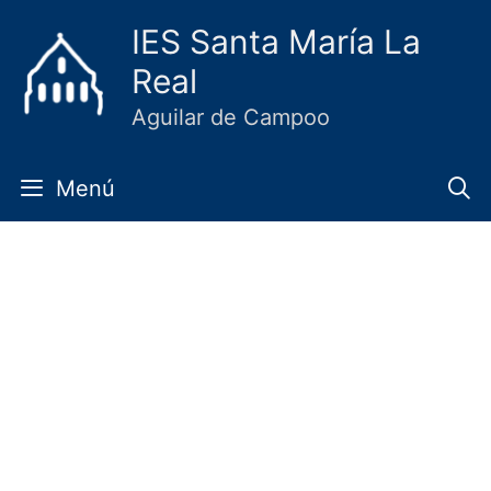
Saltar
IES Santa María La
al
Real
contenido
Aguilar de Campoo
Menú
Jorge Mata participa en el
concurso nacional de jóvenes
instaladores
21 noviembre, 2022